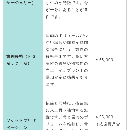
サージェリー）
ないのが特徴です。骨
が十分にあることが条
件です。
歯肉のボリュームが少
ない場合や歯肉が脆弱
な場合に行う、歯肉の
歯肉移植（ＦＧ
移植手術です。高い審
￥55,000
Ｇ，ＣＴＧ）
美性の獲得や清掃性の
向上、インプラントの
長期安定に効果があり
ます。
抜歯と同時に、抜歯窩
に人工骨を補填する処
置です。骨と歯肉のボ
￥55,000
ソケットプリザ
リュームを維持し、骨
（抜歯費用含
ベーション