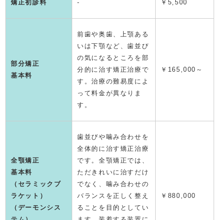
矯正初診料
-
￥5,500
前歯や奥歯、上顎ある
いは下顎など、歯並び
の気になるところを部
部分矯正
分的に治す矯正治療で
￥165,000～
基本料
す。治療の難易度によ
って料金が異なりま
す。
歯並びや噛み合わせを
全体的に治す矯正治療
全顎矯正
です。全顎矯正では、
基本料
ただきれいに治すだけ
（セラミックブ
でなく、噛み合わせの
ラケット）
バランスを正しく整え
￥880,000
（デーモンシス
ることを目的としてい
テム）
ます。装着する装置に