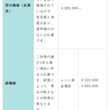
部分義歯（金属
補強されて
￥385,000～
床）
いるので、
安定感と強
度があり、
違和感の少
ない入れ歯
です。
ご自身の歯
が1本も無
い場合に作
る入れ歯で
す。材質に
レジン床
￥220,000
総義歯
よって、厚
金属床
￥550,000
みや軽さな
どの特徴が
異なりま
す。