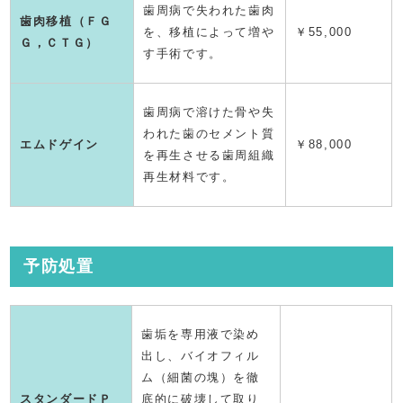
歯周病で失われた歯肉
歯肉移植（ＦＧ
を、移植によって増や
￥55,000
Ｇ，ＣＴＧ）
す手術です。
歯周病で溶けた骨や失
われた歯のセメント質
エムドゲイン
￥88,000
を再生させる歯周組織
再生材料です。
予防処置
歯垢を専用液で染め
出し、バイオフィル
ム（細菌の塊）を徹
スタンダードＰ
底的に破壊して取り