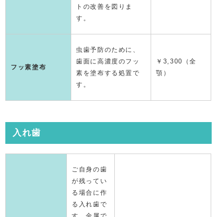
トの改善を図りま
す。
虫歯予防のために、
歯面に高濃度のフッ
￥3,300（全
フッ素塗布
素を塗布する処置で
顎）
す。
入れ歯
ご自身の歯
が残ってい
る場合に作
る入れ歯で
す。金属で