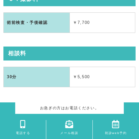
術前検査・予後確認
￥7,700
相談料
30分
￥5,500
医療費控除について
お急ぎの方はお電話ください。
医療費控除は、高額の医療費負担に応じて税金を軽くしようとい
う国の制度です。保険の患者さん負担分はもちろん歯科の保険外
電話する
メール相談
初診web予約
の負担も原則として医療費控除の対象になります。