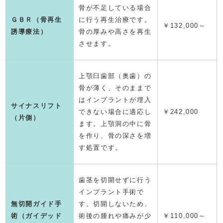
骨が不足している場合
ＧＢＲ（骨再生
に行う再生治療です。
￥132,000～
誘導療法）
骨の厚みや高さを再生
させます。
上顎臼歯部（奥歯）の
骨が薄く、そのままで
はインプラントが埋入
サイナスリフト
できない場合に適応し
￥242,000
（片側）
ます。上顎洞の中に骨
を作り、骨の深さを増
す処置です。
歯茎を切開せずに行う
インプラント手術で
無切開ガイド手
す。切開しないため、
術（ガイデッド
術後の腫れや痛みが少
￥110,000～