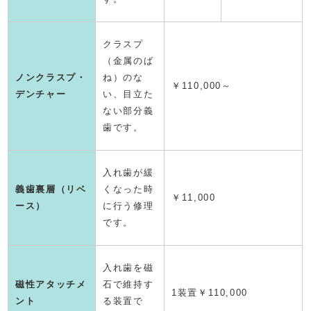
クラスプ
（金属のば
ノンクラスプ・
ね）のな
￥110,000～
デンチャー
い、目立た
ない部分義
歯です。
入れ歯が緩
義歯裏層（リベ
くなった時
￥11,000
ース）
に行う修理
です。
入れ歯を磁
磁性アタッチメ
石で維持す
1装置￥110,000
ント
る装置で