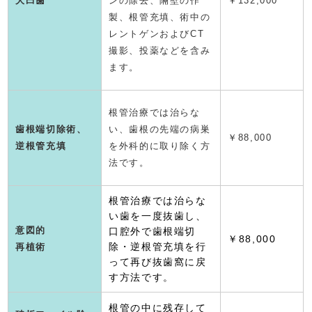
大臼歯
ンの除去、隔壁の作
￥
132,000
製、根管充填、術中の
レントゲンおよびCT
撮影、投薬などを含み
ます。
根管治療では治らな
歯根端切除術、
い、歯根の先端の病巣
￥88,000
逆根管充填
を外科的に取り除く方
法です。
根管治療では治らな
い歯を一度抜歯し、
意図的
口腔外で歯根端切
￥88,000
除・逆根管充填を行
再植術
って再び抜歯窩に戻
す方法です。
根管の中に残存して