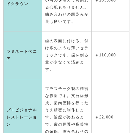
いものを噛んでも割れ
￥
165,000
ドクラウン
る心配もありません。
噛み合わせの馴染みが
最も良いです。
歯の表面に付ける、付
け爪のような薄いセラ
ラミネートベニ
ミックです。歯を削る
￥
110,000
ア
量が少なくて済みま
す。
プラスチック製の精密
な仮歯です。支台歯形
成、歯肉圧排を行った
プロビジョナル
うえ精密に制作しま
レストレーショ
す。治療が終わるま
￥22,000
ン
で、歯の保護や審美性
の確保、噛み合わせの