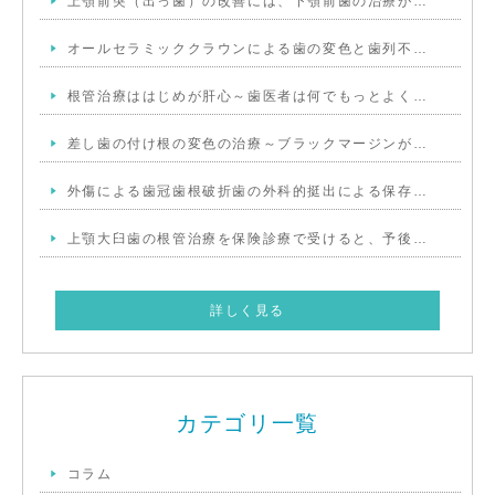
上顎前突（出っ歯）の改善には、下顎前歯の治療が…
オールセラミッククラウンによる歯の変色と歯列不…
根管治療ははじめが肝心～歯医者は何でもっとよく…
差し歯の付け根の変色の治療～ブラックマージンが…
外傷による歯冠歯根破折歯の外科的挺出による保存…
上顎大臼歯の根管治療を保険診療で受けると、予後…
詳しく見る
カテゴリ一覧
コラム