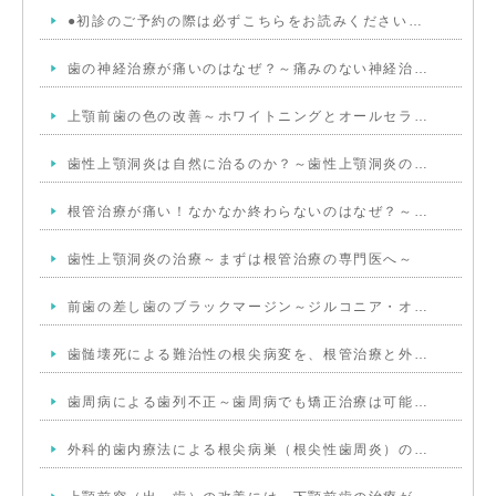
●初診のご予約の際は必ずこちらをお読みください…
歯の神経治療が痛いのはなぜ？～痛みのない神経治…
上顎前歯の色の改善～ホワイトニングとオールセラ…
歯性上顎洞炎は自然に治るのか？～歯性上顎洞炎の…
根管治療が痛い！なかなか終わらないのはなぜ？～…
歯性上顎洞炎の治療～まずは根管治療の専門医へ～
前歯の差し歯のブラックマージン～ジルコニア・オ…
歯髄壊死による難治性の根尖病変を、根管治療と外…
歯周病による歯列不正～歯周病でも矯正治療は可能…
外科的歯内療法による根尖病巣（根尖性歯周炎）の…