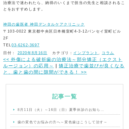
治療法で迷われたら、納得のいくまで担当の先生と相談されるこ
とをおすすめします。
神田の歯医者 神田デンタルケアクリニック
〒103-0022 東京都中央区日本橋室町4-3-12バンセイ室町ビル
2F
TEL
03-6262-3697
日付：
2020年8月16日
カテゴリ：
インプラント
,
コラム
<<
外傷による破折歯の治療法～部分矯正（エクスト
ルージョン）の応用～
|
矯正治療で歯並びが良くなる
と、歯と歯の間に隙間ができる！
>>
記事一覧
8月11日（火）～16日（日）夏季休診のお知ら…
歯の変色でお悩みの方へ～変色歯はこうして治す～