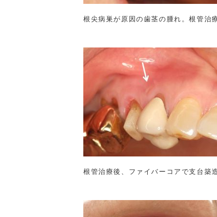
根尖病巣が原因の歯茎の腫れ。根管治
根管治療後、ファイバーコアで支台築