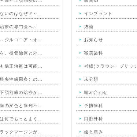
～歯性上顎洞炎の…
歯周病
ないのはなぜ？～…
インプラント
治療の専門医へ～
抜歯
～ジルコニア・オ…
お知らせ
を、根管治療と外…
審美歯科
も矯正治療は可能…
補綴(クラウン・ブリッジ
根尖性歯周炎）の…
未分類
下顎前歯の治療が…
噛み合わせ
歯の変色と歯列不…
予防歯科
は何でもっとよく…
口腔外科
ラックマージンが…
歯と痛み