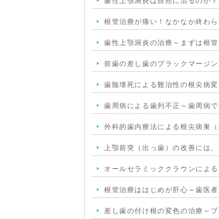
歯性上顎洞炎は自然に治るのか？
根管治療が痛い！なかなか終わら
歯性上顎洞炎の治療～まずは根管
前歯の差し歯のブラックマージン
歯髄壊死による難治性の根尖病変
歯周病による歯列不正～歯周病で
外科的歯内療法による根尖病巣（
上顎前突（出っ歯）の改善には、
オールセラミッククラウンによる
根管治療ははじめが肝心～歯医者
差し歯の付け根の変色の治療～ブ