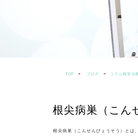
TOP
>
ブログ
>
コラム根管治
根尖病巣（こん
根尖病巣（こんせんびょうそう）とは