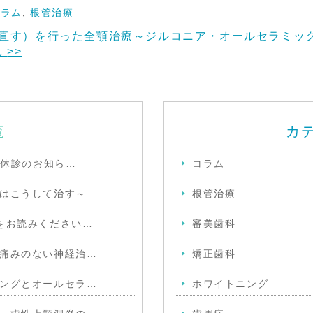
コラム
,
根管治療
直す）を行った全顎治療～ジルコニア・オールセラミッ
れ
>>
覧
カ
季休診のお知ら…
コラム
はこうして治す～
根管治療
をお読みください…
審美歯科
痛みのない神経治…
矯正歯科
ングとオールセラ…
ホワイトニング