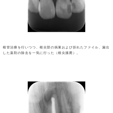
根管治療を行いつつ、根尖部の病巣および折れたファイル、漏出
した薬剤の除去を一気に行った（根尖掻爬）。