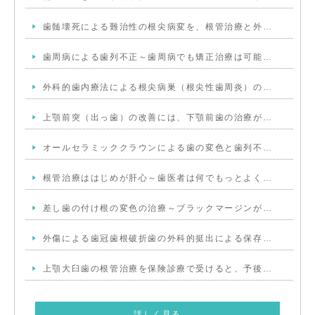
歯髄壊死による難治性の根尖病変を、根管治療と外…
歯周病による歯列不正～歯周病でも矯正治療は可能…
外科的歯内療法による根尖病巣（根尖性歯周炎）の…
上顎前突（出っ歯）の改善には、下顎前歯の治療が…
オールセラミッククラウンによる歯の変色と歯列不…
根管治療ははじめが肝心～歯医者は何でもっとよく…
差し歯の付け根の変色の治療～ブラックマージンが…
外傷による歯冠歯根破折歯の外科的挺出による保存…
上顎大臼歯の根管治療を保険診療で受けると、予後…
詳しく見る