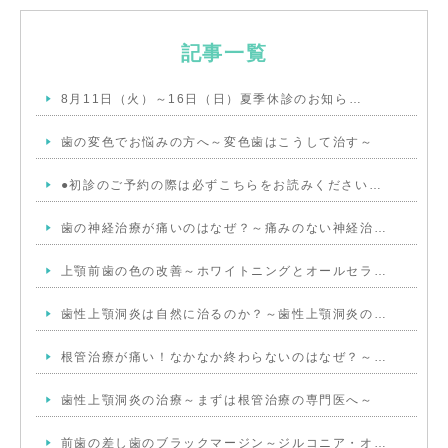
記事一覧
8月11日（火）～16日（日）夏季休診のお知ら…
歯の変色でお悩みの方へ～変色歯はこうして治す～
●初診のご予約の際は必ずこちらをお読みください…
歯の神経治療が痛いのはなぜ？～痛みのない神経治…
上顎前歯の色の改善～ホワイトニングとオールセラ…
歯性上顎洞炎は自然に治るのか？～歯性上顎洞炎の…
根管治療が痛い！なかなか終わらないのはなぜ？～…
歯性上顎洞炎の治療～まずは根管治療の専門医へ～
前歯の差し歯のブラックマージン～ジルコニア・オ…