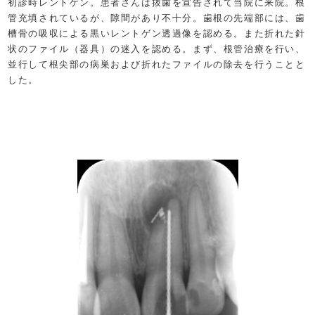
初診時レントゲン。患者さんは抜歯を宣告されて当院に来院。根
管充填されているが、隙間があり不十分。歯根の先端部には、歯
槽骨の吸収による黒いレントゲン透過像を認める。また折れた針
状のファイル（器具）の迷入を認める。まず、根管治療を行い、
並行して根尖部の病巣および折れたファイルの除去を行うことと
した。