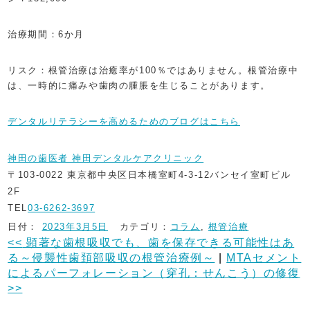
治療期間：6か月
リスク：根管治療は治癒率が100％ではありません。根管治療中
は、一時的に痛みや歯肉の腫脹を生じることがあります。
デンタルリテラシーを高めるためのブログはこちら
神田の歯医者 神田デンタルケアクリニック
〒103-0022 東京都中央区日本橋室町4-3-12バンセイ室町ビル
2F
TEL
03-6262-3697
日付：
2023年3月5日
カテゴリ：
コラム
,
根管治療
<<
顕著な歯根吸収でも、歯を保存できる可能性はあ
る～侵襲性歯頚部吸収の根管治療例～
|
MTAセメント
によるパーフォレーション（穿孔：せんこう）の修復
>>