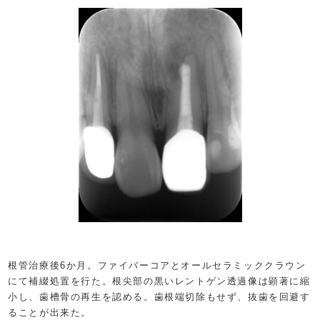
根管治療後6か月。ファイバーコアとオールセラミッククラウン
にて補綴処置を行た。根尖部の黒いレントゲン透過像は顕著に縮
小し、歯槽骨の再生を認める。歯根端切除もせず、抜歯を回避す
ることが出来た。