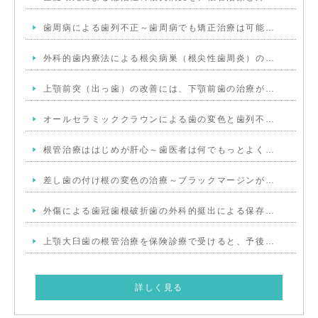
歯周病による歯列不正～歯周病でも矯正治療は可能…
外科的歯内療法による根尖病巣（根尖性歯周炎）の…
上顎前突（出っ歯）の改善には、下顎前歯の治療が…
オールセラミッククラウンによる歯の変色と歯列不…
根管治療ははじめが肝心～歯医者は何でもっとよく…
差し歯の付け根の変色の治療～ブラックマージンが…
外傷による歯冠歯根破折歯の外科的挺出による保存…
上顎大臼歯の根管治療を保険診療で受けると、予後…
詳しく見る