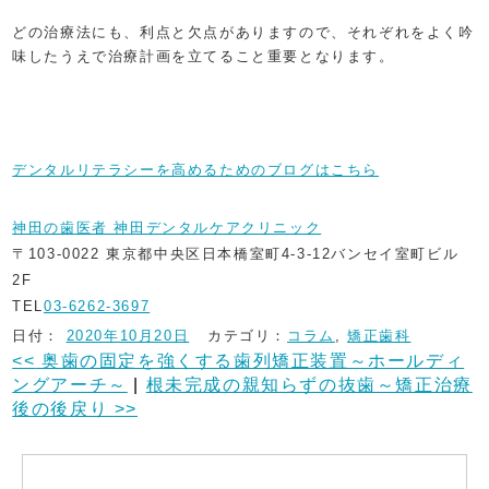
どの治療法にも、利点と欠点がありますので、それぞれをよく吟
味したうえで治療計画を立てること重要となります。
デンタルリテラシーを高めるためのブログはこちら
神田の歯医者 神田デンタルケアクリニック
〒103-0022 東京都中央区日本橋室町4-3-12バンセイ室町ビル
2F
TEL
03-6262-3697
日付：
2020年10月20日
カテゴリ：
コラム
,
矯正歯科
<<
奥歯の固定を強くする歯列矯正装置～ホールディ
ングアーチ～
|
根未完成の親知らずの抜歯～矯正治療
後の後戻り
>>