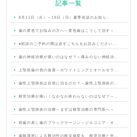
記事一覧
8月11日（火）～16日（日）夏季休診のお知ら…
歯の変色でお悩みの方へ～変色歯はこうして治す～
●初診のご予約の際は必ずこちらをお読みください…
歯の神経治療が痛いのはなぜ？～痛みのない神経治…
上顎前歯の色の改善～ホワイトニングとオールセラ…
歯性上顎洞炎は自然に治るのか？～歯性上顎洞炎の…
根管治療が痛い！なかなか終わらないのはなぜ？～…
歯性上顎洞炎の治療～まずは根管治療の専門医へ～
前歯の差し歯のブラックマージン～ジルコニア・オ…
歯髄壊死による難治性の根尖病変を、根管治療と外…