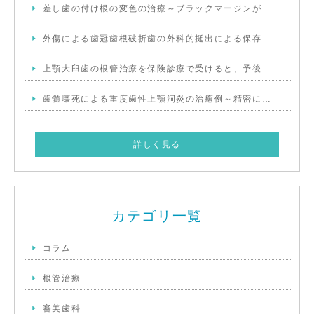
差し歯の付け根の変色の治療～ブラックマージンが…
外傷による歯冠歯根破折歯の外科的挺出による保存…
上顎大臼歯の根管治療を保険診療で受けると、予後…
歯髄壊死による重度歯性上顎洞炎の治癒例～精密に…
詳しく見る
カテゴリ一覧
コラム
根管治療
審美歯科