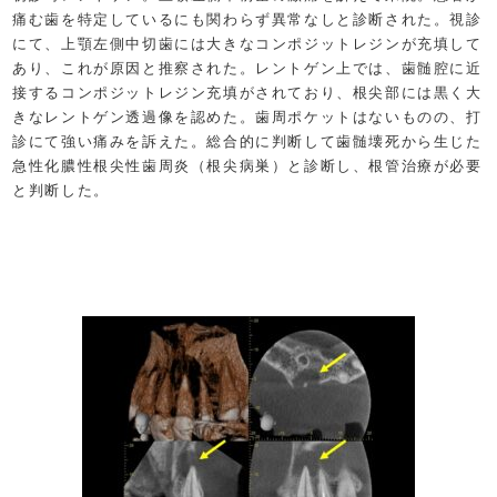
痛む歯を特定しているにも関わらず異常なしと診断された。視診
にて、上顎左側中切歯には大きなコンポジットレジンが充填して
あり、これが原因と推察された。レントゲン上では、歯髄腔に近
接するコンポジットレジン充填がされており、根尖部には黒く大
きなレントゲン透過像を認めた。歯周ポケットはないものの、打
診にて強い痛みを訴えた。総合的に判断して歯髄壊死から生じた
急性化膿性根尖性歯周炎（根尖病巣）と診断し、根管治療が必要
と判断した。