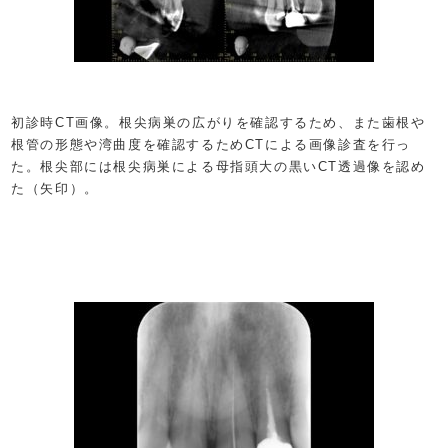
初診時CT画像。根尖病巣の広がりを確認するため、また歯根や
根管の形態や湾曲度を確認するためCTによる画像診査を行っ
た。根尖部には根尖病巣による母指頭大の黒いCT透過像を認め
た（矢印）。