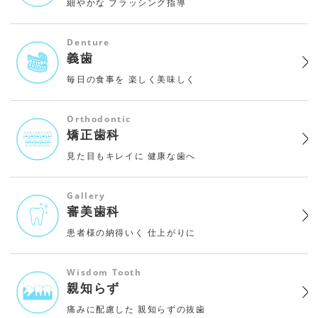
細やかな
ブラッシング指導
Denture
義歯
毎日の食事を
楽しく美味しく
Orthodontic
矯正歯科
見た目もキレイに
健康な歯へ
Gallery
審美歯科
患者様の納得いく
仕上がりに
Wisdom Tooth
親知らず
痛みに配慮した
親知らずの抜歯