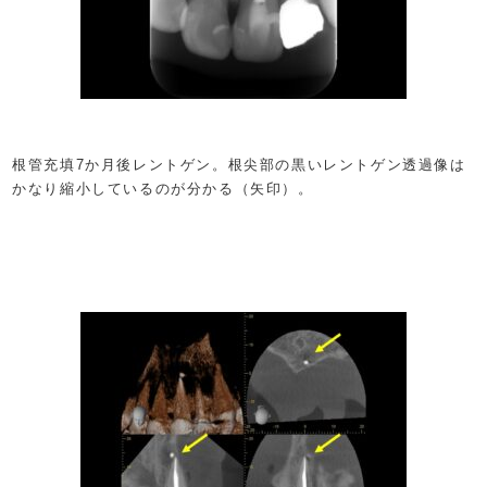
根管充填7か月後レントゲン。根尖部の黒いレントゲン透過像は
かなり縮小しているのが分かる（矢印）。