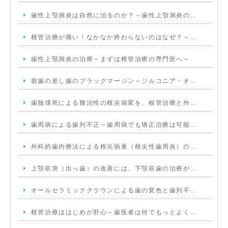
歯性上顎洞炎は自然に治るのか？～歯性上顎洞炎の…
根管治療が痛い！なかなか終わらないのはなぜ？～…
歯性上顎洞炎の治療～まずは根管治療の専門医へ～
前歯の差し歯のブラックマージン～ジルコニア・オ…
歯髄壊死による難治性の根尖病変を、根管治療と外…
歯周病による歯列不正～歯周病でも矯正治療は可能…
外科的歯内療法による根尖病巣（根尖性歯周炎）の…
上顎前突（出っ歯）の改善には、下顎前歯の治療が…
オールセラミッククラウンによる歯の変色と歯列不…
根管治療ははじめが肝心～歯医者は何でもっとよく…