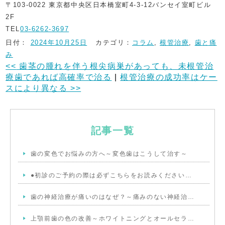
〒103-0022 東京都中央区日本橋室町4-3-12バンセイ室町ビル
2F
TEL
03-6262-3697
日付：
2024年10月25日
カテゴリ：
コラム
,
根管治療
,
歯と痛
み
<<
歯茎の腫れを伴う根尖病巣があっても、未根管治
療歯であれば高確率で治る
|
根管治療の成功率はケー
スにより異なる
>>
記事一覧
歯の変色でお悩みの方へ～変色歯はこうして治す～
●初診のご予約の際は必ずこちらをお読みください…
歯の神経治療が痛いのはなぜ？～痛みのない神経治…
上顎前歯の色の改善～ホワイトニングとオールセラ…