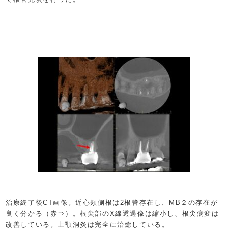
治療終了後CT画像。近心頬側根は2根管存在し、MB２の存在が
良く分かる（赤⇒）。根尖部のX線透過像は縮小し、根尖病変は
改善している。上顎洞炎は完全に治癒している。