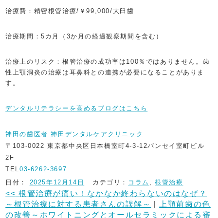
治療費：精密根管治療/￥99,000/大臼歯
治療期間：5カ月（3か月の経過観察期間を含む）
治療上のリスク：根管治療の成功率は100％ではありません。歯
性上顎洞炎の治療は耳鼻科との連携が必要になることがありま
す。
デンタルリテラシーを高めるブログはこちら
神田の歯医者 神田デンタルケアクリニック
〒103-0022 東京都中央区日本橋室町4-3-12バンセイ室町ビル
2F
TEL
03-6262-3697
日付：
2025年12月14日
カテゴリ：
コラム
,
根管治療
<<
根管治療が痛い！なかなか終わらないのはなぜ？
～根管治療に対する患者さんの誤解～
|
上顎前歯の色
の改善～ホワイトニングとオールセラミックによる審