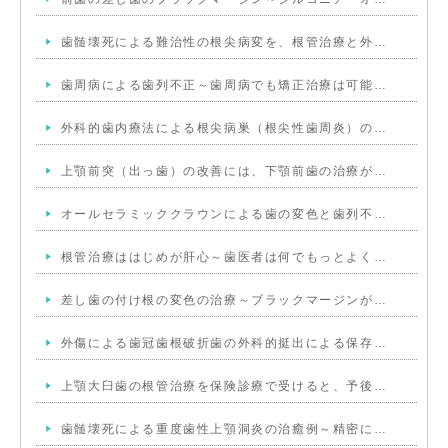
歯髄壊死による難治性の根尖病変を、根管治療と外…
歯周病による歯列不正～歯周病でも矯正治療は可能…
外科的歯内療法による根尖病巣（根尖性歯周炎）の…
上顎前突（出っ歯）の改善には、下顎前歯の治療が…
オールセラミッククラウンによる歯の変色と歯列不…
根管治療ははじめが肝心～歯医者は何でもっとよく…
差し歯の付け根の変色の治療～ブラックマージンが…
外傷による歯冠歯根破折歯の外科的挺出による保存…
上顎大臼歯の根管治療を保険診療で受けると、予後…
歯髄壊死による重度歯性上顎洞炎の治癒例～精密に…