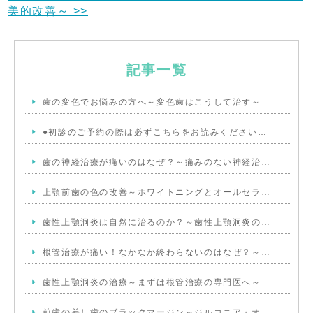
美的改善～
>>
記事一覧
歯の変色でお悩みの方へ～変色歯はこうして治す～
●初診のご予約の際は必ずこちらをお読みください…
歯の神経治療が痛いのはなぜ？～痛みのない神経治…
上顎前歯の色の改善～ホワイトニングとオールセラ…
歯性上顎洞炎は自然に治るのか？～歯性上顎洞炎の…
根管治療が痛い！なかなか終わらないのはなぜ？～…
歯性上顎洞炎の治療～まずは根管治療の専門医へ～
前歯の差し歯のブラックマージン～ジルコニア・オ…