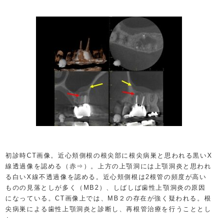
初診時CT画像。近心頬側根の根尖部に根尖病巣と思われる黒いX
線透過像を認める（赤⇒）。上方の上顎洞には上顎洞炎と思われ
る白いX線不透過像を認める。近心頬側根は2根管の頻度が高い
ものの見落としが多く（MB2）、しばしば歯性上顎洞炎の原因
になっている。CT画像上では、MB２の存在が強く疑われる。根
尖病巣による歯性上顎洞炎と診断し、再根管治療を行うこととし