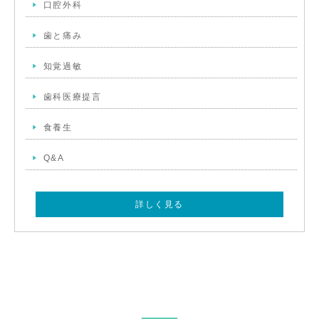
口腔外科
歯と痛み
知覚過敏
歯科医療提言
食養生
Q&A
詳しく見る