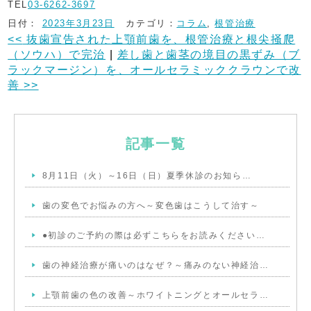
TEL
03-6262-3697
日付：
2023年3月23日
カテゴリ：
コラム
,
根管治療
<<
抜歯宣告された上顎前歯を、根管治療と根尖掻爬
（ソウハ）で完治
|
差し歯と歯茎の境目の黒ずみ（ブ
ラックマージン）を、オールセラミッククラウンで改
善
>>
記事一覧
8月11日（火）～16日（日）夏季休診のお知ら…
歯の変色でお悩みの方へ～変色歯はこうして治す～
●初診のご予約の際は必ずこちらをお読みください…
歯の神経治療が痛いのはなぜ？～痛みのない神経治…
上顎前歯の色の改善～ホワイトニングとオールセラ…