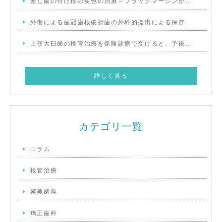
差し歯の付け根の変色の治療～ブラックマージンが…
外傷による歯冠歯根破折歯の外科的挺出による保存…
上顎大臼歯の根管治療を保険診療で受けると、予後…
詳しく見る
カテゴリ一覧
コラム
根管治療
審美歯科
矯正歯科