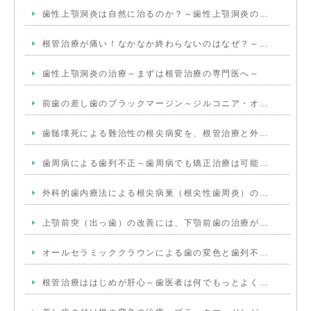
歯性上顎洞炎は自然に治るのか？～歯性上顎洞炎の…
根管治療が痛い！なかなか終わらないのはなぜ？～…
歯性上顎洞炎の治療～まずは根管治療の専門医へ～
前歯の差し歯のブラックマージン～ジルコニア・オ…
歯髄壊死による難治性の根尖病変を、根管治療と外…
歯周病による歯列不正～歯周病でも矯正治療は可能…
外科的歯内療法による根尖病巣（根尖性歯周炎）の…
上顎前突（出っ歯）の改善には、下顎前歯の治療が…
オールセラミッククラウンによる歯の変色と歯列不…
根管治療ははじめが肝心～歯医者は何でもっとよく…