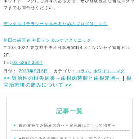
ホワイトニングにご興味のある方は、ぜひ経験豊富な当院スタッ
フまでお問合せください。
デンタルリテラシーを高めるためのブログはこちら
神田の歯医者 神田デンタルケアクリニック
〒103-0022 東京都中央区日本橋室町4-3-12バンセイ室町ビル
2F
TEL
03-6262-3697
日付：
2020年9月8日
カテゴリ：
コラム
,
ホワイトニング
<<
難治性の根尖病巣～歯根肉芽腫と歯根嚢胞～
|
根
管治療後の痛みについて
>>
記事一覧
歯の変色でお悩みの方へ～変色歯はこうして治す～
●初診のご予約の際は必ずこちらをお読みください…