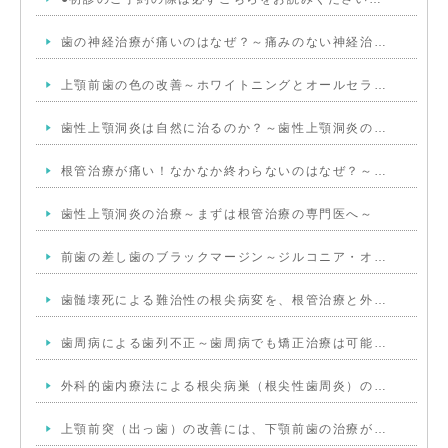
歯の神経治療が痛いのはなぜ？～痛みのない神経治…
上顎前歯の色の改善～ホワイトニングとオールセラ…
歯性上顎洞炎は自然に治るのか？～歯性上顎洞炎の…
根管治療が痛い！なかなか終わらないのはなぜ？～…
歯性上顎洞炎の治療～まずは根管治療の専門医へ～
前歯の差し歯のブラックマージン～ジルコニア・オ…
歯髄壊死による難治性の根尖病変を、根管治療と外…
歯周病による歯列不正～歯周病でも矯正治療は可能…
外科的歯内療法による根尖病巣（根尖性歯周炎）の…
上顎前突（出っ歯）の改善には、下顎前歯の治療が…