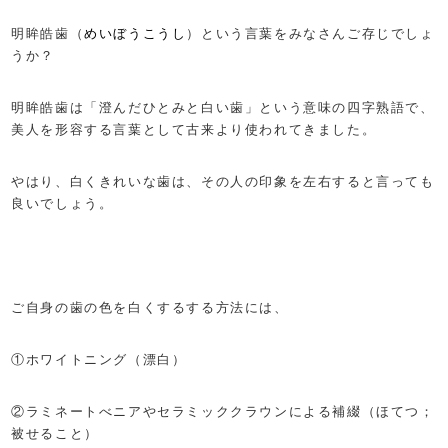
明眸皓歯（
めいぼうこうし
）という言葉をみなさんご存じでしょ
うか？
明眸皓歯は「澄んだひとみと白い歯」という意味の四字熟語で、
美人を形容する言葉として古来より使われてきました。
やはり、白くきれいな歯は、その人の印象を左右すると言っても
良いでしょう。
ご自身の歯の色を白くするする方法には、
①ホワイトニング（漂白）
②ラミネートべニアやセラミッククラウンによる補綴（ほてつ；
被せること）