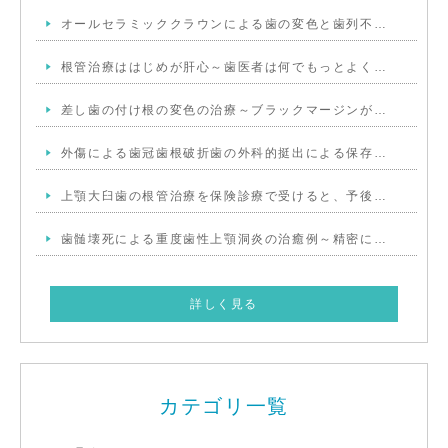
オールセラミッククラウンによる歯の変色と歯列不…
根管治療ははじめが肝心～歯医者は何でもっとよく…
差し歯の付け根の変色の治療～ブラックマージンが…
外傷による歯冠歯根破折歯の外科的挺出による保存…
上顎大臼歯の根管治療を保険診療で受けると、予後…
歯髄壊死による重度歯性上顎洞炎の治癒例～精密に…
詳しく見る
カテゴリ一覧