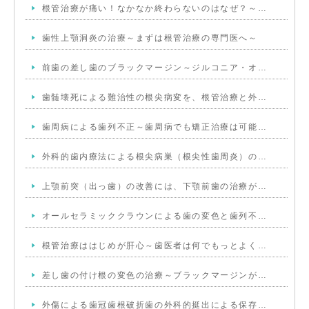
根管治療が痛い！なかなか終わらないのはなぜ？～…
歯性上顎洞炎の治療～まずは根管治療の専門医へ～
前歯の差し歯のブラックマージン～ジルコニア・オ…
歯髄壊死による難治性の根尖病変を、根管治療と外…
歯周病による歯列不正～歯周病でも矯正治療は可能…
外科的歯内療法による根尖病巣（根尖性歯周炎）の…
上顎前突（出っ歯）の改善には、下顎前歯の治療が…
オールセラミッククラウンによる歯の変色と歯列不…
根管治療ははじめが肝心～歯医者は何でもっとよく…
差し歯の付け根の変色の治療～ブラックマージンが…
外傷による歯冠歯根破折歯の外科的挺出による保存…