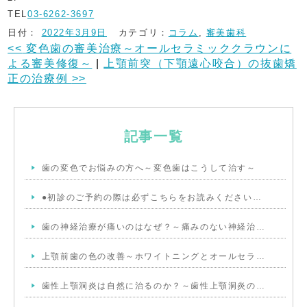
TEL
03-6262-3697
日付：
2022年3月9日
カテゴリ：
コラム
,
審美歯科
<<
変色歯の審美治療～オールセラミッククラウンに
よる審美修復～
|
上顎前突（下顎遠心咬合）の抜歯矯
正の治療例
>>
記事一覧
歯の変色でお悩みの方へ～変色歯はこうして治す～
●初診のご予約の際は必ずこちらをお読みください…
歯の神経治療が痛いのはなぜ？～痛みのない神経治…
上顎前歯の色の改善～ホワイトニングとオールセラ…
歯性上顎洞炎は自然に治るのか？～歯性上顎洞炎の…