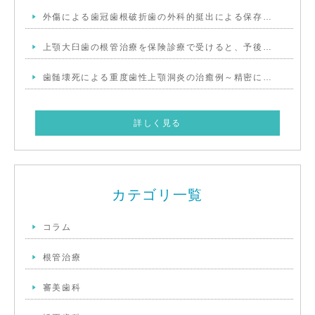
外傷による歯冠歯根破折歯の外科的挺出による保存…
上顎大臼歯の根管治療を保険診療で受けると、予後…
歯髄壊死による重度歯性上顎洞炎の治癒例～精密に…
詳しく見る
カテゴリ一覧
コラム
根管治療
審美歯科