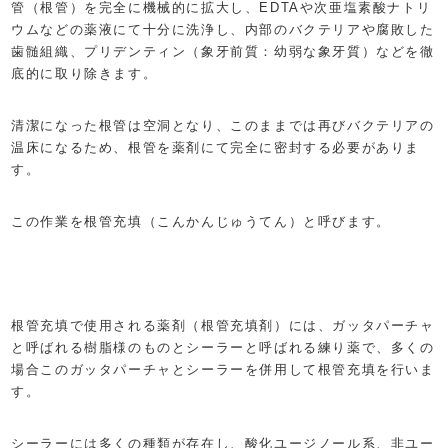
管（根管）を完全に機械的に拡大し、EDTAや次亜塩素酸ナトリ
ウムなどの薬液にて十分に洗浄し、内部のバクテリアや腐敗した
歯髄組織、プリデンティン（象牙前質：幼弱な象牙質）などを徹
底的に取り除きます。
清潔になった根管は空洞となり、このままでは再びバクテリアの
温床になるため、根管を薬剤にて完全に密封する必要がありま
す。
この作業を根管充填（こんかんじゅうてん）と呼びます。
根管充填で使用される薬剤（根管充填剤）には、ガッタパーチャ
と呼ばれる樹脂様のものとシーラーと呼ばれる練り薬で、多くの
場合このガッタパーチャとシーラーを併用して根管充填を行いま
す。
シーラーには多くの種類が存在し、酸化ユージノール系、非ユー