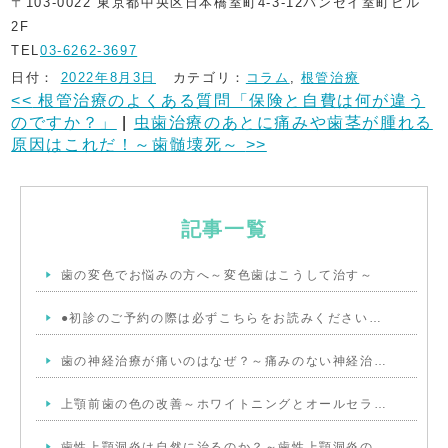
〒103-0022 東京都中央区日本橋室町4-3-12バンセイ室町ビル
2F
TEL
03-6262-3697
日付：
2022年8月3日
カテゴリ：
コラム
,
根管治療
<<
根管治療のよくある質問「保険と自費は何が違う
のですか？」
|
虫歯治療のあとに痛みや歯茎が腫れる
原因はこれだ！～歯髄壊死～
>>
記事一覧
歯の変色でお悩みの方へ～変色歯はこうして治す～
●初診のご予約の際は必ずこちらをお読みください…
歯の神経治療が痛いのはなぜ？～痛みのない神経治…
上顎前歯の色の改善～ホワイトニングとオールセラ…
歯性上顎洞炎は自然に治るのか？～歯性上顎洞炎の…