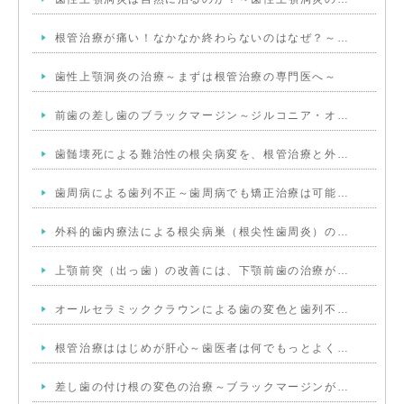
根管治療が痛い！なかなか終わらないのはなぜ？～…
歯性上顎洞炎の治療～まずは根管治療の専門医へ～
前歯の差し歯のブラックマージン～ジルコニア・オ…
歯髄壊死による難治性の根尖病変を、根管治療と外…
歯周病による歯列不正～歯周病でも矯正治療は可能…
外科的歯内療法による根尖病巣（根尖性歯周炎）の…
上顎前突（出っ歯）の改善には、下顎前歯の治療が…
オールセラミッククラウンによる歯の変色と歯列不…
根管治療ははじめが肝心～歯医者は何でもっとよく…
差し歯の付け根の変色の治療～ブラックマージンが…