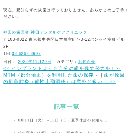
現在、親知らずの抜歯は行っておりません。あらかじめご了承く
ださい。
神田の歯医者 神田デンタルケアクリニック
〒103-0022 東京都中央区日本橋室町4-3-12バンセイ室町ビル
2F
TEL
03-6262-3697
日付：
2022年11月29日
カテゴリ：
お知らせ
<<
インプラントよりも自分の歯を残す努力を！～
MTM（部分矯正）を利用した歯の保存～
|
歯が原因
の副鼻腔炎（歯性上顎洞炎）は意外と多い！
>>
記事一覧
8月11日（火）～16日（日）夏季休診のお知ら…