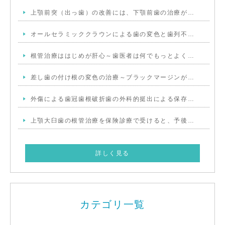
上顎前突（出っ歯）の改善には、下顎前歯の治療が…
オールセラミッククラウンによる歯の変色と歯列不…
根管治療ははじめが肝心～歯医者は何でもっとよく…
差し歯の付け根の変色の治療～ブラックマージンが…
外傷による歯冠歯根破折歯の外科的挺出による保存…
上顎大臼歯の根管治療を保険診療で受けると、予後…
詳しく見る
カテゴリ一覧