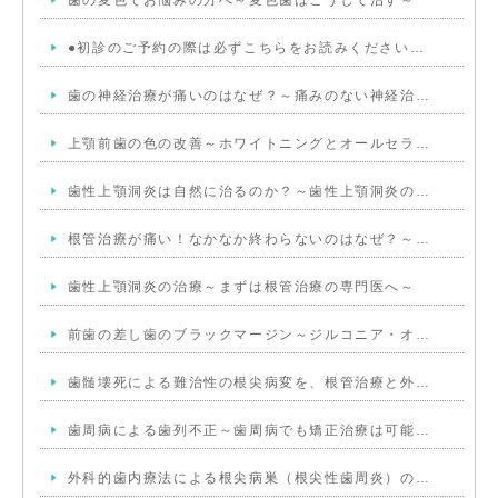
歯の変色でお悩みの方へ～変色歯はこうして治す～
●初診のご予約の際は必ずこちらをお読みください…
歯の神経治療が痛いのはなぜ？～痛みのない神経治…
上顎前歯の色の改善～ホワイトニングとオールセラ…
歯性上顎洞炎は自然に治るのか？～歯性上顎洞炎の…
根管治療が痛い！なかなか終わらないのはなぜ？～…
歯性上顎洞炎の治療～まずは根管治療の専門医へ～
前歯の差し歯のブラックマージン～ジルコニア・オ…
歯髄壊死による難治性の根尖病変を、根管治療と外…
歯周病による歯列不正～歯周病でも矯正治療は可能…
外科的歯内療法による根尖病巣（根尖性歯周炎）の…