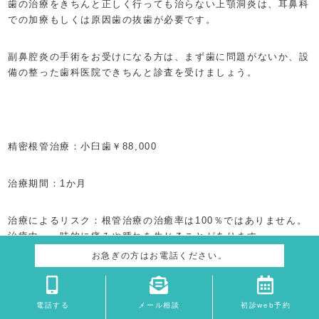
歯の治療をきちんと正しく行っても治らない上顎洞炎は、耳鼻科
での加療もしくは原因歯の抜歯が必要です。
副鼻腔炎の手術をお受けになる方は、まず歯に問題がないか、設
備の整った歯科医院できちんと診査を受けましょう。
精密根管治療：小臼歯￥88,000
治療期間：1か月
治療によるリスク：根管治療の治癒率は100％ではありません。
治療中、一時的に痛みや腫れを生じることがあります。
お急ぎの方はお電話ください。
デンタルリテラシーを高めるためのブログはこちら
電話する
メール相談
初診web予約