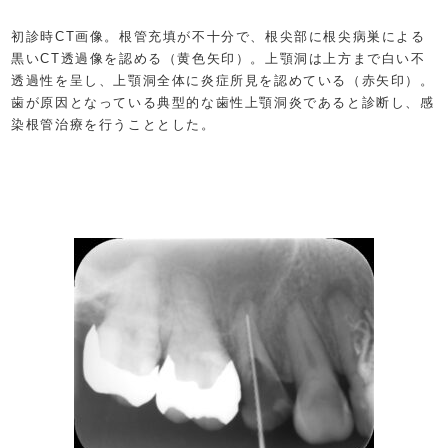
初診時CT画像。根管充填が不十分で、根尖部に根尖病巣による
黒いCT透過像を認める（黄色矢印）。上顎洞は上方まで白い不
透過性を呈し、上顎洞全体に炎症所見を認めている（赤矢印）。
歯が原因となっている典型的な歯性上顎洞炎であると診断し、感
染根管治療を行うこととした。