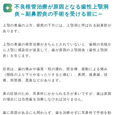
不良根管治療が原因となる歯性上顎洞
炎～副鼻腔炎の手術を受ける前に～
上顎の奥歯の上方、眼窩の下方には、上顎洞と呼ばれる副鼻腔が
あります。
上顎の奥歯の根管治療がきちんとされていないと、歯根の先端か
ら上顎に感染症が波及して、歯が原因の上顎洞炎（歯性上顎洞
炎）を生じます。
症状は、歯の痛みや歯茎・頬の腫れ、咬合痛、振動による痛み
（階段の上り下りや走ったりすると痛む）、鼻閉、後鼻漏、頭
痛、頬部痛、悪臭などがあります。
鼻の症状のため、耳鼻科にかかられる方が多いですが、歯は原因
の場合には当然歯を治療しなければ治りません。
歯に原因があるにも関わらず、歯を治療せずに耳鼻科で手術を勧