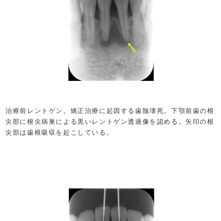
治療前レントゲン。矯正治療に起因する歯髄壊死。下顎前歯の根
尖部に根尖病巣による黒いレントゲン透過像を認める。矢印の根
尖部は歯根吸収を起こしている。