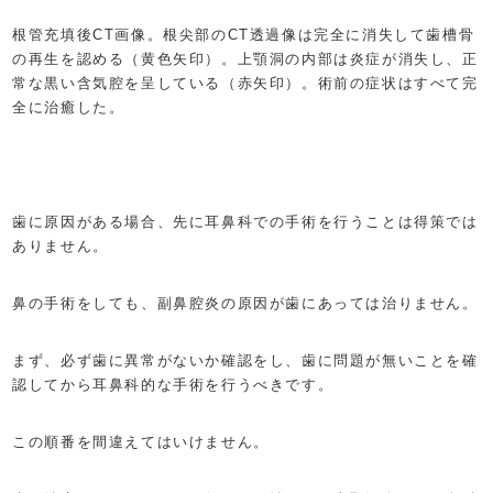
根管充填後CT画像。根尖部のCT透過像は完全に消失して歯槽骨
の再生を認める（黄色矢印）。上顎洞の内部は炎症が消失し、正
常な黒い含気腔を呈している（赤矢印）。術前の症状はすべて完
全に治癒した。
歯に原因がある場合、先に耳鼻科での手術を行うことは得策では
ありません。
鼻の手術をしても、副鼻腔炎の原因が歯にあっては治りません。
まず、必ず歯に異常がないか確認をし、歯に問題が無いことを確
認してから耳鼻科的な手術を行うべきです。
この順番を間違えてはいけません。