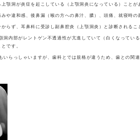
る上顎洞が炎症を起こしている（上顎洞炎になっている）ことが
痛みや違和感、後鼻漏（喉の方への鼻汁、膿）、頭痛、就寝時の
分からず、耳鼻科に受診し副鼻腔炎（上顎洞炎）と診断されるこ
上顎洞内部がレントゲン不透過性が亢進していて（白くなってい
ことです。
んもいらっしゃいますが、歯科とでは規格が違うため、歯との関