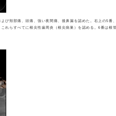
および頬部痛、頭痛、強い夜間痛、後鼻漏を認めた。右上の5番
、これらすべてに根尖性歯周炎（根尖病巣）を認める。6番は根