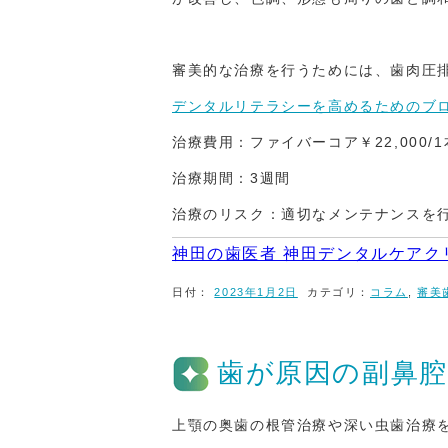
審美的な治療を行うためには、歯肉圧
デンタルリテラシーを高めるためのブ
治療費用：ファイバーコア￥22,000/1
治療期間：3週間
治療のリスク：適切なメンテナンスを
神田の歯医者 神田デンタルケアク
日付：
2023年1月2日
カテゴリ：
コラム
,
審美
歯が原因の副鼻腔
上顎の奥歯の根管治療や深い虫歯治療