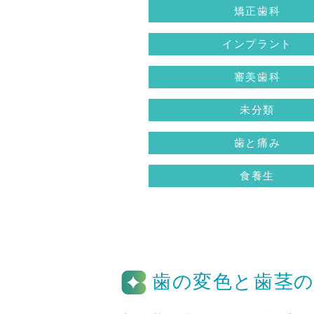
矯正歯科
インプラント
審美歯科
未分類
歯と痛み
食養生
歯の変色と歯茎