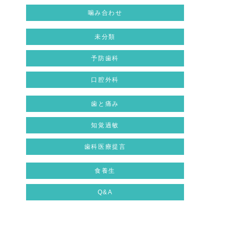
噛み合わせ
未分類
予防歯科
口腔外科
歯と痛み
知覚過敏
歯科医療提言
食養生
Q&A