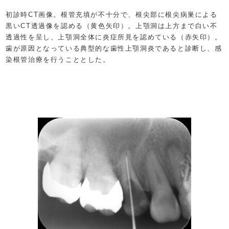
初診時CT画像。根管充填が不十分で、根尖部に根尖病巣による
黒いCT透過像を認める（黄色矢印）。上顎洞は上方まで白い不
透過性を呈し、上顎洞全体に炎症所見を認めている（赤矢印）。
歯が原因となっている典型的な歯性上顎洞炎であると診断し、感
染根管治療を行うこととした。