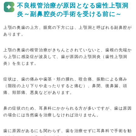
不良根管治療が原因となる歯性上顎洞
炎～副鼻腔炎の手術を受ける前に～
上顎の奥歯の上方、眼窩の下方には、上顎洞と呼ばれる副鼻腔が
あります。
上顎の奥歯の根管治療がきちんとされていないと、歯根の先端か
ら上顎に感染症が波及して、歯が原因の上顎洞炎（歯性上顎洞
炎）を生じます。
症状は、歯の痛みや歯茎・頬の腫れ、咬合痛、振動による痛み
（階段の上り下りや走ったりすると痛む）、鼻閉、後鼻漏、頭
痛、頬部痛、悪臭などがあります。
鼻の症状のため、耳鼻科にかかられる方が多いですが、歯は原因
の場合には当然歯を治療しなければ治りません。
歯に原因があるにも関わらず、歯を治療せずに耳鼻科で手術を勧