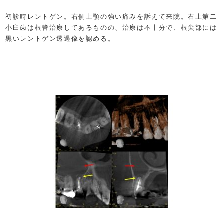
初診時レントゲン。右側上顎の強い痛みを訴えて来院。右上第二
小臼歯は根管治療してあるものの、治療は不十分で、根尖部には
黒いレントゲン透過像を認める。