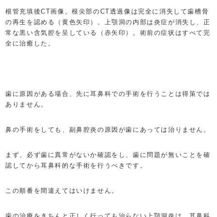
根管充填後CT画像。根尖部のCT透過像は完全に消失して歯槽骨
の再生を認める（黄色矢印）。上顎洞の内部は炎症が消失し、正
常な黒い含気腔を呈している（赤矢印）。術前の症状はすべて完
全に治癒した。
歯に原因がある場合、先に耳鼻科での手術を行うことは得策では
ありません。
鼻の手術をしても、副鼻腔炎の原因が歯にあっては治りません。
まず、必ず歯に異常がないか確認をし、歯に問題が無いことを確
認してから耳鼻科的な手術を行うべきです。
この順番を間違えてはいけません。
歯の治療をきちんと正しく行っても治らない上顎洞炎は、耳鼻科