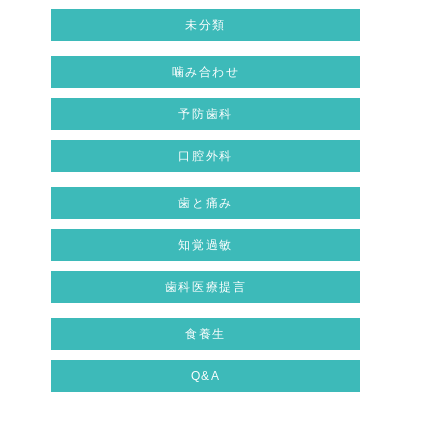
未分類
噛み合わせ
予防歯科
口腔外科
歯と痛み
知覚過敏
歯科医療提言
食養生
Q&A